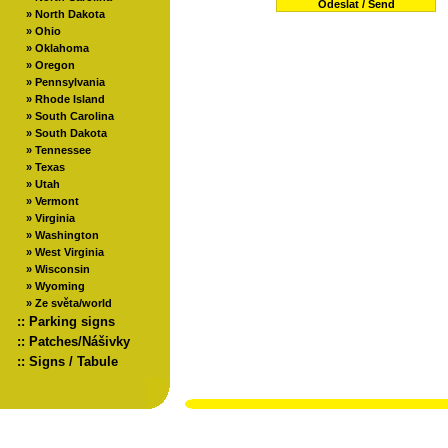
»
North Dakota
»
Ohio
»
Oklahoma
»
Oregon
»
Pennsylvania
»
Rhode Island
»
South Carolina
»
South Dakota
»
Tennessee
»
Texas
»
Utah
»
Vermont
»
Virginia
»
Washington
»
West Virginia
»
Wisconsin
»
Wyoming
»
Ze světa/world
::
Parking signs
::
Patches/Nášivky
::
Signs / Tabule