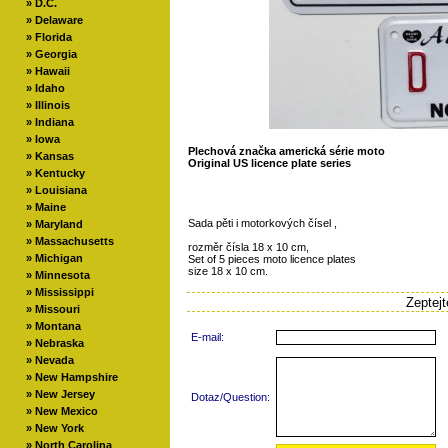
»
D.C.
»
Delaware
»
Florida
»
Georgia
»
Hawaii
»
Idaho
»
Illinois
»
Indiana
»
Iowa
Plechová značka americká série moto
»
Kansas
Original US licence plate series
»
Kentucky
»
Louisiana
»
Maine
Sada pěti i motorkových čísel ,
»
Maryland
»
Massachusetts
rozměr čísla 18 x 10 cm,
»
Michigan
Set of 5 pieces moto licence plates
size 18 x 10 cm.
»
Minnesota
»
Mississippi
Zeptej
»
Missouri
»
Montana
E-mail:
»
Nebraska
»
Nevada
»
New Hampshire
»
New Jersey
Dotaz/Question:
»
New Mexico
»
New York
»
North Carolina