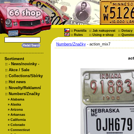
::
Pravidla
::
Jak nakupovat
::
Dotazy
::
Rules
::
Using e-shop
::
Questi
Numbers/Značky
- action_mix7
ac
Sortiment
::
- News/novinky -
::
Akce / Sale
::
Collections/Sbírky
::
Hot news
::
Novelty/Reklamní
::
Numbers/Značky
»
Alabama
»
Alaska
»
Arizona
»
Arkansas
»
California
»
Colorado
»
Connecticut