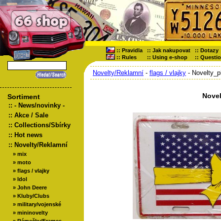
::
Pravidla
::
Jak nakupovat
::
Dotazy
::
Rules
::
Using e-shop
::
Questi
Novelty/Reklamní
-
flags / vlajky
- Novelty_p
Novel
Sortiment
::
- News/novinky -
::
Akce / Sale
::
Collections/Sbírky
::
Hot news
::
Novelty/Reklamní
»
mix
»
moto
»
flags / vlajky
»
Idol
»
John Deere
»
Kluby/Clubs
»
military/vojenské
»
mininovelty