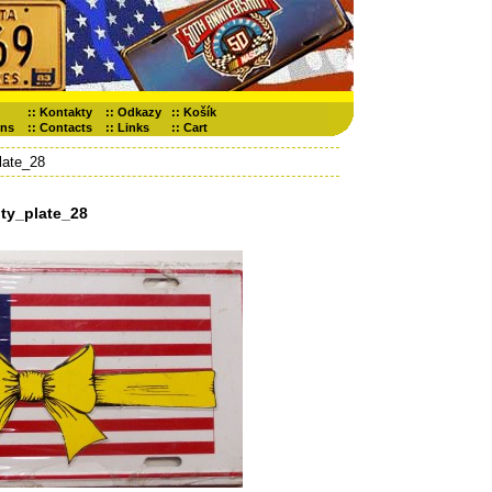
::
Kontakty
::
Odkazy
::
Košík
ons
::
Contacts
::
Links
::
Cart
late_28
ty_plate_28