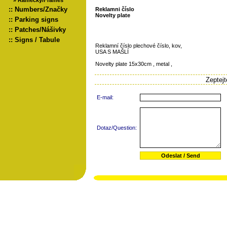
»
Rámečky/Frames
::
Numbers/Značky
Reklamni číslo
Novelty plate
::
Parking signs
::
Patches/Nášivky
::
Signs / Tabule
Reklamní číslo plechové číslo, kov,
USA S MAŠLÍ
Novelty plate 15x30cm , metal ,
Zeptej
E-mail:
Dotaz/Question: