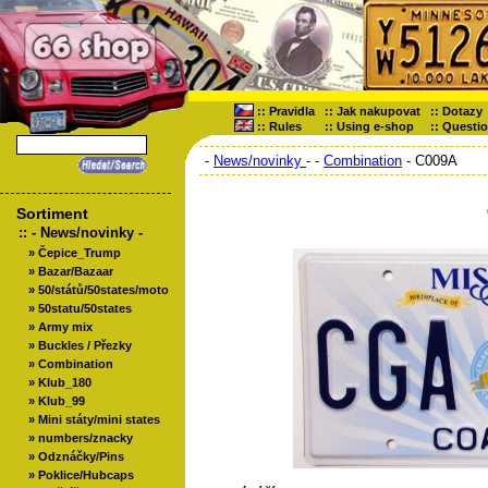
::
Pravidla
::
Jak nakupovat
::
Dotazy
::
Rules
::
Using e-shop
::
Questi
-
News/novinky
-
-
Combination
- C009A
Sortiment
::
- News/novinky -
»
Čepice_Trump
»
Bazar/Bazaar
»
50/států/50states/moto
»
50statu/50states
»
Army mix
»
Buckles / Přezky
»
Combination
»
Klub_180
»
Klub_99
»
Mini státy/mini states
»
numbers/znacky
»
Odznáčky/Pins
»
Poklice/Hubcaps