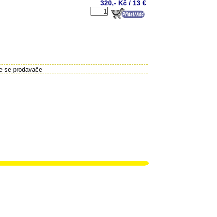
320,- Kč / 13 €
te se prodavače