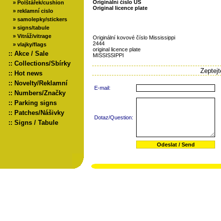
Originální číslo US
»
Polštářek/cushion
Original licence plate
»
reklamní cislo
»
samolepky/stickers
»
signs/tabule
»
Vitráž/vitrage
Originální kovové číslo Mississippi
2444
»
vlajky/flags
original licence plate
::
Akce / Sale
MISSISSIPPI
::
Collections/Sbírky
Zeptej
::
Hot news
::
Novelty/Reklamní
E-mail:
::
Numbers/Značky
::
Parking signs
::
Patches/Nášivky
Dotaz/Question:
::
Signs / Tabule