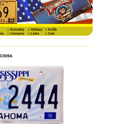
::
Kontakty
::
Odkazy
::
Košík
ons
::
Contacts
::
Links
::
Cart
C009A