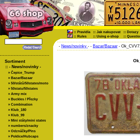
::
Pravidla
::
Jak nakupovat
::
Dotazy
::
Rules
::
Using e-shop
::
Questi
-
News/novinky
-
-
Bazar/Bazaar
- Ok_CVV7
Ok
Sortiment
::
- News/novinky -
»
Čepice_Trump
»
Bazar/Bazaar
»
50/států/50states/moto
»
50statu/50states
»
Army mix
»
Buckles / Přezky
»
Combination
»
Klub_180
»
Klub_99
»
Mini státy/mini states
»
numbers/znacky
»
Odznáčky/Pins
»
Poklice/Hubcaps