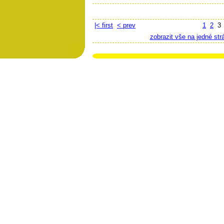
|< first
< prev
1
2
zobrazit vše na jedné str