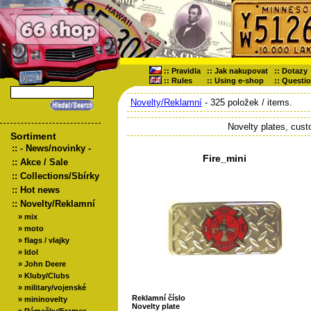
::
Pravidla
::
Jak nakupovat
::
Dotazy
::
Rules
::
Using e-shop
::
Questi
Novelty/Reklamní
- 325 položek / items.
Novelty plates, cus
Sortiment
::
- News/novinky -
Fire_mini
::
Akce / Sale
::
Collections/Sbírky
::
Hot news
::
Novelty/Reklamní
»
mix
»
moto
»
flags / vlajky
»
Idol
»
John Deere
»
Kluby/Clubs
»
military/vojenské
Reklamní číslo
»
mininovelty
Novelty plate