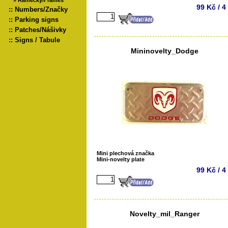
»
Rámečky/Frames
99 Kč / 4
::
Numbers/Značky
::
Parking signs
::
Patches/Nášivky
::
Signs / Tabule
Mininovelty_Dodge
Mini plechová značka
Mini-novelty plate
99 Kč / 4
Novelty_mil_Ranger