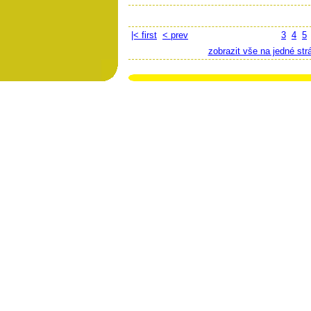
|< first
< prev
3
4
5
zobrazit vše na jedné str