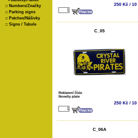
»
Rámečky/Frames
250 Kč / 10
::
Numbers/Značky
::
Parking signs
::
Patches/Nášivky
::
Signs / Tabule
C_05
Reklamní číslo
Novelty plate
250 Kč / 10
C_06A