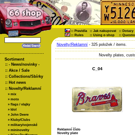
::
Pravidla
::
Jak nakupovat
::
Dotazy
::
Rules
::
Using e-shop
::
Questi
Novelty/Reklamní
- 325 položek / items.
Novelty plates, cus
Sortiment
::
- News/novinky -
C_04
::
Akce / Sale
::
Collections/Sbírky
::
Hot news
::
Novelty/Reklamní
»
mix
»
moto
»
flags / vlajky
»
Idol
»
John Deere
»
Kluby/Clubs
»
military/vojenské
Reklamní číslo
»
mininovelty
Novelty plate