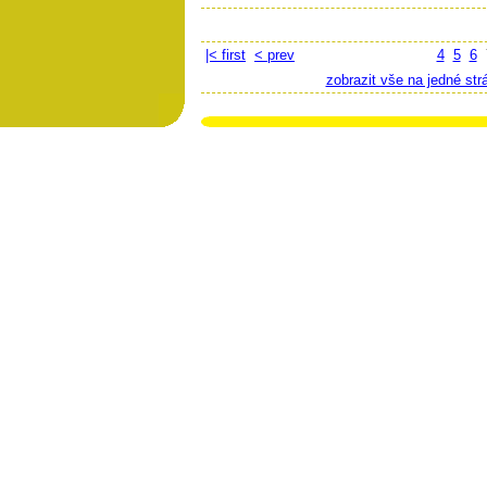
|< first
< prev
4
5
6
zobrazit vše na jedné str