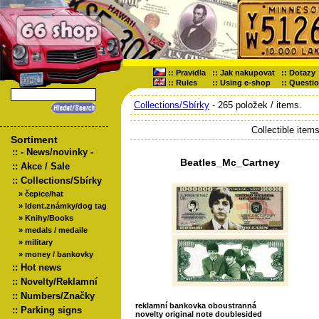
::
Pravidla
::
Jak nakupovat
::
Dotazy
::
Rules
::
Using e-shop
::
Questi
Collections/Sbírky
- 265 položek / items.
Collectible item
Sortiment
::
- News/novinky -
Beatles_Mc_Cartney
::
Akce / Sale
::
Collections/Sbírky
»
čepice/hat
»
Ident.známky/dog tag
»
Knihy/Books
»
medals / medaile
»
military
»
money / bankovky
::
Hot news
::
Novelty/Reklamní
::
Numbers/Značky
reklamní bankovka oboustranná
::
Parking signs
novelty original note doublesided