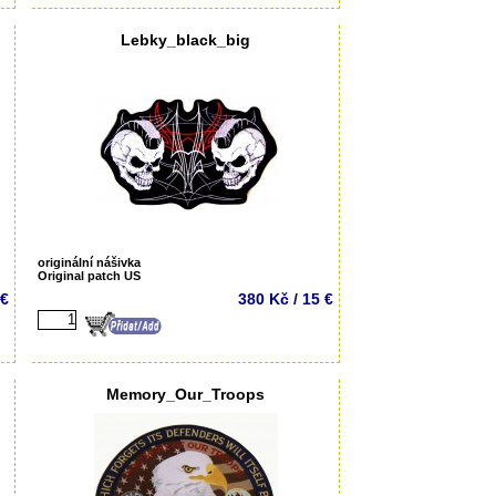
Lebky_black_big
originální nášivka
Original patch US
 €
380 Kč / 15 €
Memory_Our_Troops