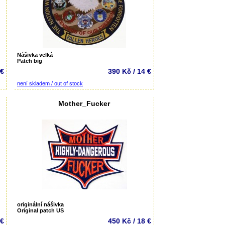
Nášivka velká
Patch big
 €
390 Kč / 14 €
není skladem / out of stock
Mother_Fucker
originální nášivka
Original patch US
 €
450 Kč / 18 €