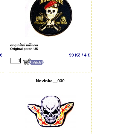
originální nášivka
Original patch US
 €
99 Kč / 4 €
Novinka__030