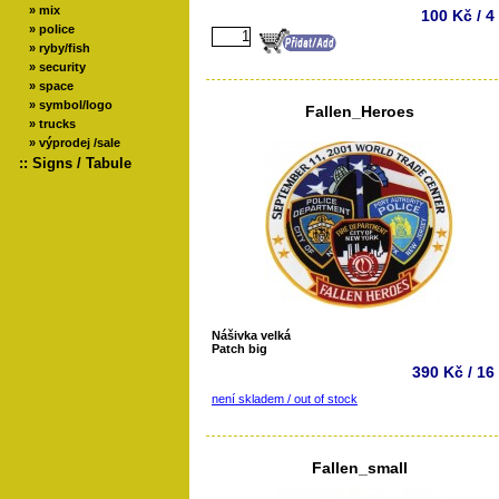
»
mix
100 Kč / 4
»
police
»
ryby/fish
»
security
»
space
»
symbol/logo
Fallen_Heroes
»
trucks
»
výprodej /sale
::
Signs / Tabule
Nášivka velká
Patch big
390 Kč / 16
není skladem / out of stock
Fallen_small