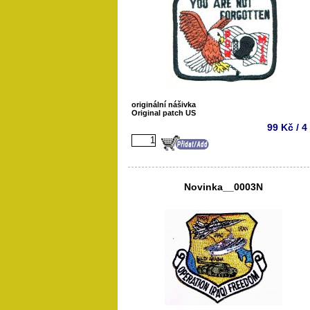
originální nášivka
Original patch US
99 Kč / 4
Novinka__0003N