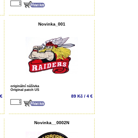
Novinka_001
originální nášivka
Original patch US
 €
89 Kč / 4 €
Novinka__0002N