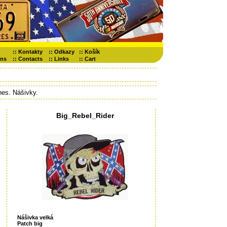
::
Kontakty
::
Odkazy
::
Košík
ons
::
Contacts
::
Links
::
Cart
hes. Nášivky.
Big_Rebel_Rider
Nášivka velká
Patch big