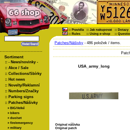
::
Pravidla
::
Jak nakupovat
::
Dotazy
::
Rules
::
Using e-shop
::
Questi
Patches/Nášivky
- 486 položek / items.
Patc
Sortiment
::
- News/novinky -
USA_army_long
::
Akce / Sale
::
Collections/Sbírky
::
Hot news
::
Novelty/Reklamní
::
Numbers/Značky
::
Parking signs
::
Patches/Nášivky
»
BIG/Velké
»
bikers
»
duo/set
»
fire/emergency
Original nášivka
»
military
Original patch